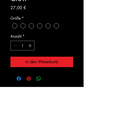
Preis
27,00 €
Größe
*
Anzahl
*
In den Warenkorb
InfraTech