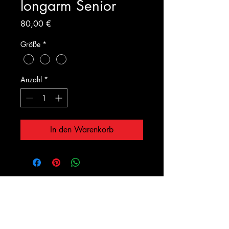
longarm Senior
Preis
80,00 €
Größe
*
Anzahl
*
In den Warenkorb
InfraTech